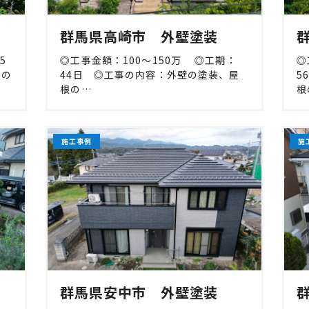
群馬県高崎市 外壁塗装
5
◎工事金額：100〜150万 ◎工期：
◎
根の
44日 ◎工事の内容：外壁の塗装、屋
5
根の…
根
施工事例
施
群馬県安中市 外壁塗装
群