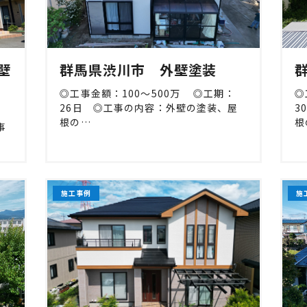
壁
群馬県渋川市 外壁塗装
◎工事金額：100〜500万 ◎工期：
◎
26日 ◎工事の内容：外壁の塗装、屋
3
：
根の…
根
事
施工事例
施