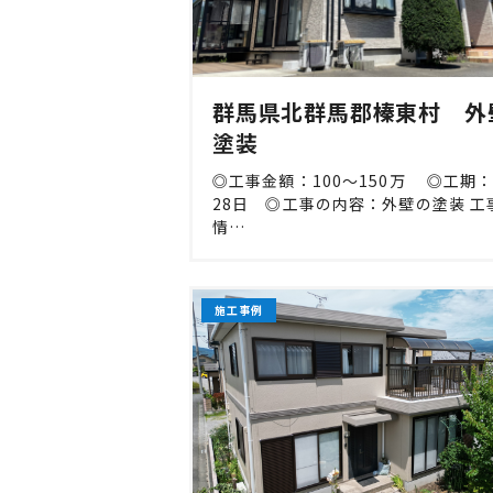
群馬県北群馬郡榛東村 外
塗装
◎工事金額：100〜150万 ◎工期
28日 ◎工事の内容：外壁の塗装 工
情…
施工事例