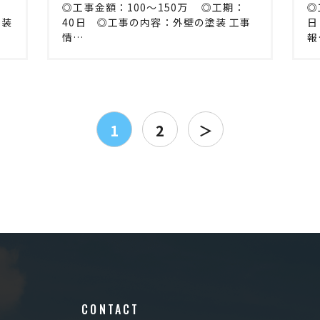
日
◎工事金額：100〜150万 ◎工期：
◎
塗装
40日 ◎工事の内容：外壁の塗装 工事
日
情…
報
投
1
2
＞
稿
の
ペ
ー
ジ
送
り
CONTACT