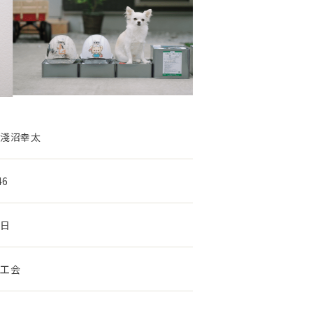
 淺沼幸太
46
曜日
商工会