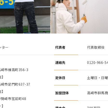
ンター
代表者
代表取締役
連絡先
0120-966-5
高崎市棟高町356-3
店】
定休日
土曜日・日
高崎市足門町637-37
店】
加盟団体
高崎市群馬
県伊勢崎市宮前町48
ー】
資本金
700万円